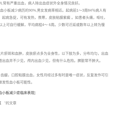
/L常有严重出血，病人除出血症状外全身情况良好。
小板减少病历的90%,男女发病率相近。起病前1～3周84％病人有
，起病急促，可有发热，畏寒，皮肤粘膜紫癜 。如患者头痛，呕吐，
以上可自行缓解，平均病程4～ 6周。少数可迁延或数年以上转为慢
片瘀斑和血肿，皮肤瘀点多为全身性，以下肢为多，分布均匀，出血
尿道出血并不少见，颅内出血少见，但有什么危险。脾脏常不肿大。
齿龈，口腔粘膜出血，女性月经过多有时是唯一症状，反复发作可引
外继发性血小板可能性。
血小板减少症临床表现
]
征
”的文章