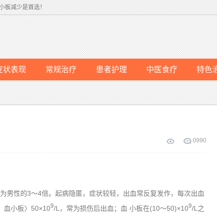
小板减少是首选！
症状表现
常规治疗
患者护理
中医食疗
特色
0
990
性为男性的3～4倍。起病隐匿，症状较轻，出血常反复发作，每次出血
9
9
小板〉50×10
/L，常为损伤后出血；血 小板在(10～50)×10
/L之