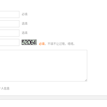
必填
选填
选填
必填
，不填不让过哦，嘻嘻。
个人信息