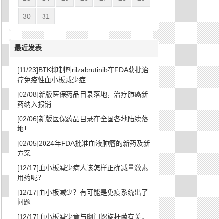
30
31
最近发表
[11/23]
BTK抑制剂rilzabrutinib在FDA获批治
疗免疫性血小板减少症
[02/08]
新版医保药品目录落地，治疗肺癌新
药纳入报销
[02/06]
新版医保药品目录在全国各地陆续落
地！
[02/05]
2024年FDA批准血液肿瘤的新药及新
方案
[12/17]
血小板减少病人该怎样正确减量激素
用药呢？
[12/17]
血小板减少？有可能是免疫系统出了
问题
[12/17]
血小板减少竟与幽门螺旋杆菌有关，