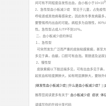
9
间可有不同程度自发性出血，血小板小于10×10
2、急性型血小板减少症 常见于儿童，占免疫性血
呼吸道或其他病毒感染史，因此秋冬季发病最多
要警惕颅内出血的可能。病程多为自限性，80％
性。急性型占成人ITP不到10％。
二、血小板减少症的体征
１、急性型
可突然发生广泛而严重的皮肤粘膜紫癜，甚至大
多见于鼻，齿龈，口腔可有血泡。胃肠道及泌
2、慢性型
皮肤紫癜以下肢远端多见，可有出血多见于鼻，
起贫血和轻度脾肿大，如有明显脾肿大，要除
[
继发性血小板减少症
] [
什么是血小板减少症？
] [
推荐您阅读更多有关于“
血小板减少症
症状
体
请填写你的在线分享代码