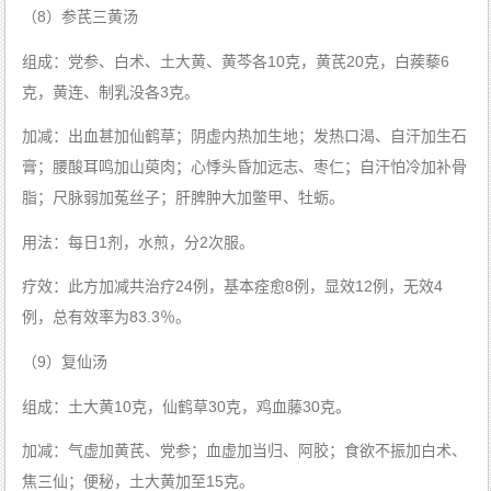
（8）参芪三黄汤
组成：党参、白术、土大黄、黄芩各10克，黄芪20克，白蒺藜6
克，黄连、制乳没各3克。
加减：出血甚加仙鹤草；阴虚内热加生地；发热口渴、自汗加生石
膏；腰酸耳鸣加山萸肉；心悸头昏加远志、枣仁；自汗怕冷加补骨
脂；尺脉弱加菟丝子；肝脾肿大加鳖甲、牡蛎。
用法：每日1剂，水煎，分2次服。
疗效：此方加减共治疗24例，基本痊愈8例，显效12例，无效4
例，总有效率为83.3％。
（9）复仙汤
组成：土大黄10克，仙鹤草30克，鸡血藤30克。
加减：气虚加黄芪、党参；血虚加当归、阿胶；食欲不振加白术、
焦三仙；便秘，土大黄加至15克。