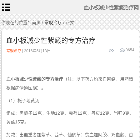
血小板减少性紫癜治疗网
首
你现在的位置：
首页
/
常规治疗
/ 正文
页
血
小
血小板减少性紫癜的专方治疗
板
常
识
相
0
654
常规治疗
| 2016年6月13日
关
检
查
症
状
表
现
常
血小板减少性紫癜的专方治疗
（注：以下药方均来自网络，用药请
规
治
疗
根据病情遵医嘱）。
患
者
护
（1）栀子地黄汤
理
中
医
组成：黑栀子12克，生地12克，赤芍12克，丹皮12克，当归9克，
食
疗
特
黄芪15克。
色
治
疗
加减：出血重者加紫草、茜草、仙鹤草；贫血加阿胶、鸡血藤、首
血
小