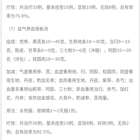
疗效：共治疗33例，基本痊愈15例，显效10例，无效8例，总有效
率为75.8％。
（7）益气养血增板汤
组成：党参、黄芪各15～45克，生熟地各18～30克，当归9～15
克，陈皮、甘草各6～9克，三七粉3～6克（冲服），阿胶15～20
克（烊化），桂圆肉18～30克。
加减：气虚重用参、芪；血虚重用地、归、阿胶、桂圆肉；阴虚重
用生地、丹皮，酌加玄参；血热重用生地、丹皮、紫草、赤芍；出
血量多重用仙鹤草、阿胶、三七粉；瘀血重用当归、赤芍，加红
花、丹参；发热加金银花、大青叶，酌减参、芪用量。
用法：水煎服，按病情1～2天服1剂。
疗效：共治疗26例，基本痊愈13例，显效8例，好转3例，无效2
例，总有效率为92.3％。