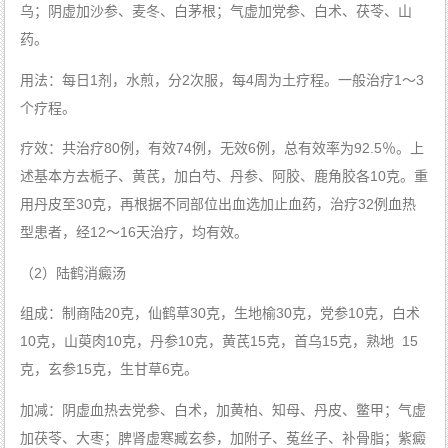
板
乌；阴虚加沙参、麦冬、白茅根；气虚加党参、白术、茯苓、山
减
少
康
的
药。
复
治
案
疗
例
病
用法：每日1剂，水煎，分2次服，每4周为土疗程。一般治疗1～3
因
个疗程。
疗效：共治疗80例，有效74例，无效6例，总有效率为92.5％。上
述基本方去栀子、黄芪，加白芍、丹参、阿胶、鹿角胶各10克。重
用丹皮至30克，再根据不同部位出血选加止血药，治疗32例血热
型患者，经12～16天治疗，均有效。
（2）陆鹤消癜汤
组成：制商陆20克，仙鹤草30克，生地榆30克，党参10克，白术
10克，山萸肉10克，丹参10克，黄芪15克，首乌15克，熟地 15
克，玄参15克，生甘草6克。
加减：阴虚血热去党参、白术，加黄柏、知母、丹皮、鳖甲；气虚
加茯苓、大枣；脾肾虚寒臧玄参，加附子、菟丝子、补骨脂；紫癜