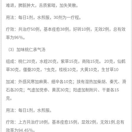
难退，脾脏肿大，舌质紫暗，加失笑散。
用法：每日1剂，水煎服，30剂为一疗程。
疗效：共治疗50例，基本痊愈38例，好转10例，无效2例，总有效
率为96％。
（3）加味桃仁承气汤
组成：桃仁20克，水蛭20克，紫草15克，商陆15克。 20克，仙鹤
草30克，僵蚕20克，?虫克，桂枝10克，大黄10克，生甘草10
加减：外感风寒加麻黄、细辛各10克；挟有湿热加柴胡、秦艽、滑
石各20克；气虚加党参、黄芪30克；阳虚加制附片、干姜各15
克。
用法：每日1剂，水煎服。
疗效：上方共治疗18例，基本痊愈15例，显效2例，无效1例,总有
效率为94.45％。