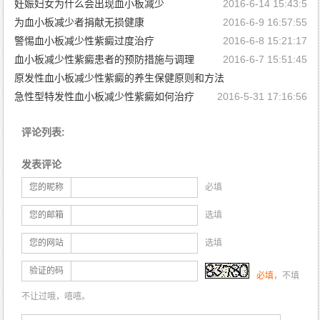
妊娠妇女为什么会出现血小板减少
2016-6-15 11:30:33
2016-6-14 15:43:5
为血小板减少者捐献无损健康
2016-6-9 16:57:55
警惕血小板减少性紫癜过度治疗
2016-6-8 15:21:17
血小板减少性紫癜患者的预防措施与调理
2016-6-7 15:51:45
原发性血小板减少性紫癜的养生保健原则和方法
急性型特发性血小板减少性紫癜如何治疗
2016-5-31 17:16:56
2016-6-2 16:54:49
评论列表:
发表评论
您的昵称
必填
您的邮箱
选填
您的网站
选填
验证的码
必填
，不填
不让过哦，嘻嘻。