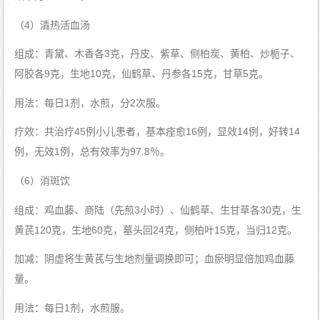
（4）清热活血汤
组成：青黛、木香各3克，丹皮、紫草、侧柏炭、黄柏、炒栀子、
阿胶各9克，生地10克，仙鹤草、丹参各15克，甘草5克。
用法：每日1剂，水煎，分2次服。
疗效：共治疗45例小儿患者，基本痊愈16例，显效14例，好转14
例，无效1例，总有效率为97.8％。
（6）消斑饮
组成：鸡血藤、商陆（先煎3小时）、仙鹤草、生甘草各30克，生
黄芪120克，生地60克，墓头回24克，侧柏叶15克，当归12克。
加减：阴虚将生黄芪与生地剂量调换即可；血瘀明显倍加鸡血藤
量。
用法：每日1剂，水煎服。