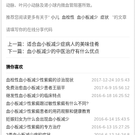
动脉、叶问小动脉及肾小球内微血管阻塞所致。
推荐您阅读更多有关于“
小儿
血栓性
血小板减少
症状
”的文章
请填写你的在线分享代码
上一篇：适合血小板减少症病人的美味佳肴
下一篇：血小板减少的中医治疗有什么优点
猜你喜欢
血栓性血小板减少性紫癜的诊治现状
2017-12-24 10:5:43
免费治愈血小板减少患者王丽平
2017-6-9 15:56:12
继发性血小板减少的临床特点
2016-6-18 16:25:52
血小板减少性紫癜跟过敏性紫癜有什么不同?
血小板减少性紫癜患者的用药观察和健康教育
2016-6-16 14:38:24
妊娠妇女为什么会出现血小板减少
2016-6-15 11:30:33
2016-6-14 15:43:5
血小板减少性紫癜的专方治疗
2016-6-13 15:27:25
2类血小板减少病的症状
2016-6-12 16:24:8