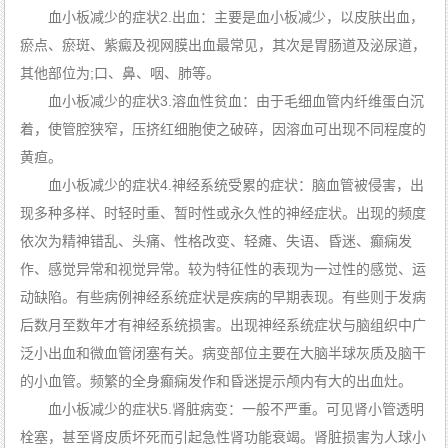
板
血小板减少的症状2.出血：主要是血小板减少，以皮肤出血，
减
少
康
的
复
瘀点、瘀斑、紫癜及视网膜出血最常见，其次是胃肠道及泌尿道，
治
案
疗
例
其他部位为;口、鼻、咽、肺等。
病
因
血小板减少的症状3.溶血性贫血：由于毛细血管内纤维蛋白沉
着，使管腔狭窄，压挤红细胞使之破碎，因溶血可出现不同程度的
黄疸。
血小板减少的症状4.神经系统受累的症状：脑血管被侵害，出
现多种多样、时轻时重、暂时性或永久性的神经症状。出现的频度
依次为精神错乱、头痛、性格改变、轻瘫、失语、昏迷、癫痫发
作、感觉异常和视觉异常。较为特征性的表现为一过性的感觉、运
动缺陷。有些病例神经系统症状是疾病的早期表现。有些则于发病
后数月至数年才有神经系统损害。出现神经系统症状与脑组织中广
泛小出血和微血管闭塞有关。病变部位主要在大脑半球灰质及脑干
的小血管。频繁的全身癫痫发作和昏迷提示颅内有大的出血灶。
血小板减少的症状5.肾脏病变：一般不严重。可见肾小管透明
栓塞，甚至肾皮质坏死而引起急性肾功能衰竭。肾脏损害为人球小