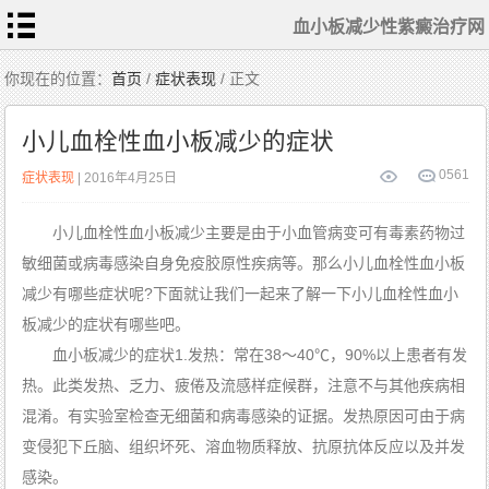
血小板减少性紫癜治疗网
首
你现在的位置：
首页
/
症状表现
/ 正文
页
血
小
小儿血栓性血小板减少的症状
板
常
识
相
0
561
症状表现
| 2016年4月25日
关
检
查
症
小儿血栓性血小板减少主要是由于小血管病变可有毒素药物过
状
表
现
敏细菌或病毒感染自身免疫胶原性疾病等。那么小儿血栓性血小板
常
规
减少有哪些症状呢?下面就让我们一起来了解一下小儿血栓性血小
治
疗
板减少的症状有哪些吧。
患
者
护
血小板减少的症状1.发热：常在38～40℃，90%以上患者有发
理
中
热。此类发热、乏力、疲倦及流感样症候群，注意不与其他疾病相
医
食
疗
混淆。有实验室检查无细菌和病毒感染的证据。发热原因可由于病
特
色
变侵犯下丘脑、组织坏死、溶血物质释放、抗原抗体反应以及并发
治
疗
血
感染。
小