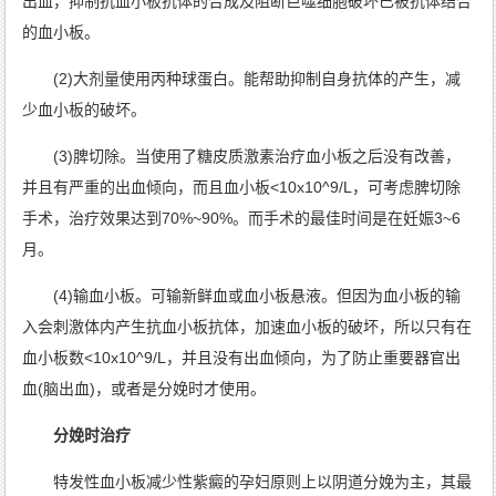
出血，抑制抗血小板抗体的合成及阻断巨噬细胞破坏已被抗体结合
的血小板。
(2)大剂量使用丙种球蛋白。能帮助抑制自身抗体的产生，减
少血小板的破坏。
(3)脾切除。当使用了糖皮质激素治疗血小板之后没有改善，
并且有严重的出血倾向，而且血小板<10x10^9/L，可考虑脾切除
手术，治疗效果达到70%~90%。而手术的最佳时间是在妊娠3~6
月。
(4)输血小板。可输新鲜血或血小板悬液。但因为血小板的输
入会刺激体内产生抗血小板抗体，加速血小板的破坏，所以只有在
血小板数<10x10^9/L，并且没有出血倾向，为了防止重要器官出
血(脑出血)，或者是
分娩
时才使用。
分娩时治疗
特发性血小板减少性紫癜的孕妇原则上以阴道分娩为主，其最