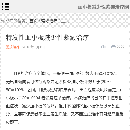
血小板减少性紫癜治疗网
首
你现在的位置：
首页
/
常规治疗
/ 正文
页
血
小
特发性血小板减少性紫癜治疗
板
常
识
相
0
363
常规治疗
| 2016年1月13日
关
检
查
症
状
表
现
常
ITP的治疗应个体化，一般说来血小板计数大于50×10^9/L，
规
治
疗
无出血倾向者可进行观察并定期检查;血小板计数介于(20～
患
者
50)×10^9/L之间，则要视患者临床表现、出血程度及风险而定;血
护
理
小板小于20×10^9/L者通常应予治疗。本病治疗的目的在于控制出
中
医
食
血症状，减少血小板的破坏，但并不强调将血小板计数提高到正
疗
特
常，主要确保患者不出血发生危险，又不因过度治疗而引起严重反
色
治
疗
应即可。
血
小