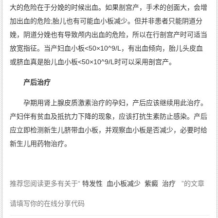
大的危险在于分娩的时候出血。如果剖宫产，手术的创面大，会增
加出血的危险;胎儿也有可能血小板减少。但并非患者只能阴道分
娩，阴道分娩也有导致颅内出血的危险，所以在行剖宫产时可适当
放宽指征。当产妇血小板<50×10^9/L，有出血倾向，胎儿头皮血
或脐血真是胎儿血小板<50×10^9/L时可以采用剖宫产。
产后治疗
孕期用肾上腺皮质激素治疗的孕妇，产后应该继续用此治疗。
产妇伴有贫血及抵抗力下降的现象，应该打
抗生素
防止感染。产后
应立即检测新生儿脐带血小板，并观察血小板是否减少，必要时给
新生儿用药物治疗。
推荐您阅读更多有关于“
特发性
血小板减少
紫癜
治疗
”的文章
请填写你的在线分享代码