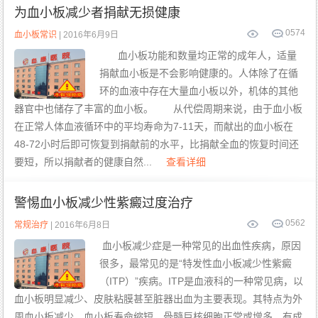
为血小板减少者捐献无损健康
0
574
血小板常识
| 2016年6月9日
血小板功能和数量均正常的成年人，适量
捐献血小板是不会影响健康的。人体除了在循
环的血液中存在大量血小板以外，机体的其他
器官中也储存了丰富的血小板。 从代偿周期来说，由于血小板
在正常人体血液循环中的平均寿命为7-11天，而献出的血小板在
48-72小时后即可恢复到捐献前的水平，比捐献全血的恢复时间还
要短，所以捐献者的健康自然...
查看详细
警惕血小板减少性紫癜过度治疗
0
562
常规治疗
| 2016年6月8日
血小板减少症是一种常见的出血性疾病，原因
很多，最常见的是“特发性血小板减少性紫癜
（ITP）”疾病。ITP是血液科的一种常见病，以
血小板明显减少、皮肤粘膜甚至脏器出血为主要表现。其特点为外
周血小板减少，血小板寿命缩短，骨髓巨核细胞正常或增多，有成