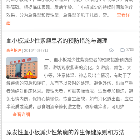
熟障碍。根据临床表现、发病年龄、血小板减少的持续时间和治疗
效果，分为急性型和慢性型，急性型多见于儿童，常...
查看详
细
血小板减少性紫癜患者的预防措施与调理
0
705
患者护理
| 2016年6月7日
一、血小板减少性紫癜患者的预防措施预防感
冒，密切观察紫斑的变化，如密度、颜色、大
小等，注意体温、神志及出血情况，有助于了
解疾病的预后和转归，从而予以及时的处理。避免外伤，出血严重
者须绝对卧床休息。慢性患者，可据实际情况，适当参加锻炼，避
免七情内伤，保持心情愉快，饮食宜细软，如有消化道出血，应进
半流质或流质，忌食烟酒辛辣刺激之物。斑疹瘙痒者，可用炉...
查看详细
原发性血小板减少性紫癜的养生保健原则和方法