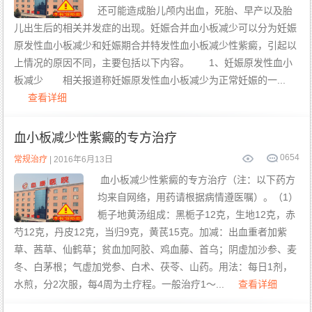
还可能造成胎儿颅内出血，死胎、早产以及胎
儿出生后的相关并发症的出现。妊娠合并血小板减少可以分为妊娠
原发性血小板减少和妊娠期合并特发性血小板减少性紫癜，引起以
上情况的原因不同，主要包括以下内容。 1、妊娠原发性血小
板减少 相关报道称妊娠原发性血小板减少为正常妊娠的一...
查看详细
血小板减少性紫癜的专方治疗
0
654
常规治疗
| 2016年6月13日
血小板减少性紫癜的专方治疗（注：以下药方
均来自网络，用药请根据病情遵医嘱）。（1）
栀子地黄汤组成：黑栀子12克，生地12克，赤
芍12克，丹皮12克，当归9克，黄芪15克。加减：出血重者加紫
草、茜草、仙鹤草；贫血加阿胶、鸡血藤、首乌；阴虚加沙参、麦
冬、白茅根；气虚加党参、白术、茯苓、山药。用法：每日1剂，
水煎，分2次服，每4周为土疗程。一般治疗1～...
查看详细