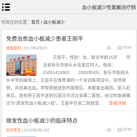
血小板减少性紫癜治疗网
首
你现在的位置：
首页 / 血小板减少
页
血
小
免费治愈血小板减少患者王丽平
板
常
识
0
538
相
康复案例
| 2017年6月9日
关
检
王丽平，性别：女，就诊年龄16岁 河
查
症
北省新乐市岗头乡伍家庄村人。电话：
状
表
现
15081419902 2000年8月，新乐市新岗头
常
规
乡中学的操场上，王丽平在体育课的一千米训练项目中，突然摔
治
疗
倒，并且鼻出血。学校把她送到市医院后，未能查出病因。家人赶
患
者
来后，连夜把王丽平送到石家庄市河北省第二医院，经过检查被确
护
理
诊为“原发性血小板减少症”。王丽平在省二院接受...
查看详细
中
医
食
疗
特
继发性血小板减少的临床特点
色
治
疗
0
548
症状表现
| 2016年6月18日
血
小