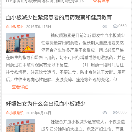
ITP患者血小板表面可检测到血小板抗体;此...
查看详细
血小板减少性紫癜患者的用药观察和健康教育
0
559
血小板常识
| 2016年6月15日
糖皮质激素是目前治疗原发性血小板减少
性紫癜最常用的药物，但长期大量应用或突然
停药会产生许多严重不良反应，所以必须严格
在医生的指导和监督下用药，切不可自行增减或停用激素药，并在
用药过程中随时观察有无以下反应： （1）用药一段时间后往
往食欲增强，注意饮食适当，不要过食，防止身体过于发胖。用药
后，往往出现向心性肥胖、皮肤变薄、痤疮等外观的变化，但...
查看详细
妊娠妇女为什么会出现血小板减少
0
505
血小板常识
| 2016年6月14日
妊娠合并血小板减少危害较大，不仅会造
成孕妇分娩时的大出血，危及产妇生命，而且