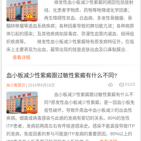
板
继发性血小板减少性紫癜的病因包括放射
减
少
线、化患者学物质、药物等物理或化学因素；
康
的
复
治
案
疗
再生障碍性贫血、白血病、多发性骨髓瘤、骨
例
病
髓转移瘤等造血系统疾病；各种因素导致的脾功能亢进；各种病原
因
体引起的感染；及其他疾病如尿毒症、弥漫性血管内凝血、结缔组
织疾病等。 继发性血小板减少性紫癜除有原发病特征外，在临
床上主要表现为出血，最常出现的就是皮肤出血及口鼻黏膜出...
查看详细
血小板减少性紫癜跟过敏性紫癜有什么不同?
0
1115
血小板常识
| 2016年6月16日
血小板减少性紫癜跟过敏性紫癜有什么不
同?原发性血小板减少性紫癜，是一因血小板免
疫性破坏，导致外周血中血小板减少的出血性
疾病。细菌或病毒感染与此病的发病有密切的关系。80%的急性
ITP患者，发病前两周左右有呼吸道感染史。感染不能直接导致ITP
的发病，免疫因素的参与可能是ITP发病的重要原因，80%以上的