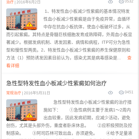
0
532
治疗
| 2016年6月2日
1、特发性血小板减少性紫癜的基本情况特发
性血小板减少性紫癜是由于免疫异常，血循环
中存在抗血小板抗体，使血小板破坏过多，从
而引起紫癜。其特点是骨髓巨核细胞发育成熟障碍，外周血小板显
著减少。根据发病机制、诱发因素、病情和病程，ITP可分为急性
型和慢性型两类。2、特发性血小板减少性紫癜的养生保健原则和
方法（1）预防诱发因素目前认为，感染尤其是病毒感染是...
查
看详细
急性型特发性血小板减少性紫癜如何治疗
0
451
常规治疗
| 2016年5月31日
急性型特发性血小板减少性紫癜的治疗措
施如下： ①急性病例主要于发病1～2周内
出血较重，因此发病初期，应减少活动，避免
创伤，尤其是头部外伤，重度者卧床休息。 ②应积极预防及控
制感染。 ③阿司匹林可致出血，亦须避免。 ④给予足量液