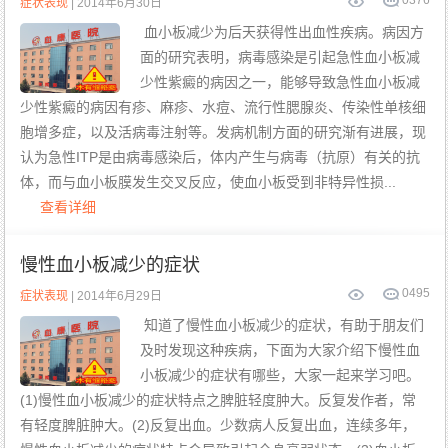
0
376
症状表现
| 2014年6月30日
板
减
少
血小板减少为后天获得性出血性疾病。病因方
康
的
复
治
案
疗
面的研究表明，病毒感染是引起急性血小板减
例
病
少性紫癜的病因之一，能够导致急性血小板减
因
少性紫癜的病因有疹、麻疹、水痘、流行性腮腺炎、传染性单核细
胞增多症，以及活病毒注射等。发病机制方面的研究渐有进展，现
认为急性ITP是由病毒感染后，体内产生与病毒（抗原）有关的抗
体，而与血小板膜发生交叉反应，使血小板受到非特异性损...
查看详细
慢性血小板减少的症状
0
495
症状表现
| 2014年6月29日
知道了慢性血小板减少的症状，有助于朋友们
及时发现这种疾病，下面为大家介绍下慢性血
小板减少的症状有哪些，大家一起来学习吧。
(1)慢性血小板减少的症状特点之脾脏轻度肿大。反复发作者，常
有轻度脾脏肿大。(2)反复出血。少数病人反复出血，连续多年，