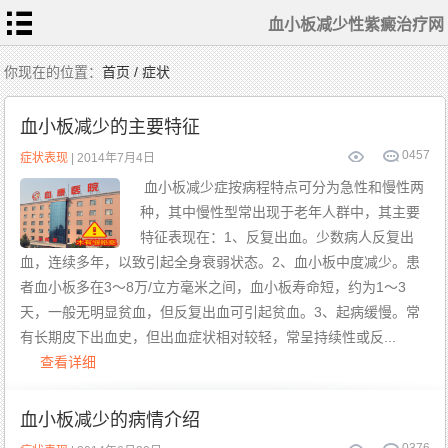
血小板减少性紫癜治疗网
首
你现在的位置：
首页 / 症状
页
血
小
血小板减少的主要特征
板
常
识
0
457
相
症状表现
| 2014年7月4日
关
检
血小板减少症按病程特点可分为急性和慢性两
查
症
种，其中慢性型常出现于老年人群中，其主要
状
表
现
特征表现在：1、反复出血。少数病人反复出
常
规
血，连续多年，以致引起全身衰弱状态。2、血小板中度减少。患
治
疗
者血小板多在3～8万/立方毫米之间，血小板寿命短，约为1～3
患
者
天，一般无明显贫血，但反复出血可引起贫血。3、起病缓慢。常
护
理
有长期皮下出血史，但出血症状相对较轻，常呈持续性或反...
中
医
查看详细
食
疗
特
色
治
血小板减少的病情介绍
疗
血
小