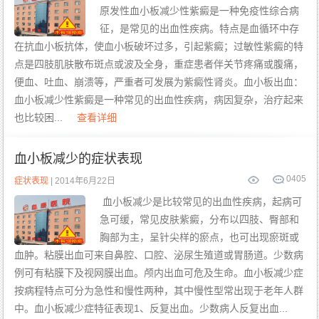
原发性血小板减少性紫癜是一种免疫性综合病
征，是常见的出血性疾病。特点是血循环中存
在抗血小板抗体，使血小板破坏过多，引起紫癜；过敏性紫癜的特
点是四肢肌肤散布斑点或波及全身，重症患者伴关节疼痛或腹痛，
便血、吐血、崩溃等，严重者可发展为紫癜性肾炎。血小板出血：
血小板减少性紫癜是一种常见的出血性疾病，病因复杂，治疗起来
也比较困...
查看详细
血小板减少的症状表现
0
405
症状表现
| 2014年6月22日
血小板减少是比较常见的出血性疾病，起病可
急可缓，常见皮肤紫癜，分布以四肢、臀部和
胸部为主，呈针尖样的瘀点，也可出现瘀斑或
血肿。粘膜出血可来自鼻腔、口腔、泌尿生殖道或胃肠道。少数病
例可有粘膜下及视网膜出血。颅内出血可危及生命。血小板减少症
按病程特点可分为急性和慢性两种，其中慢性型常出现于老年人群
中。血小板减少症特征表现1、反复出血。少数病人反复出血...