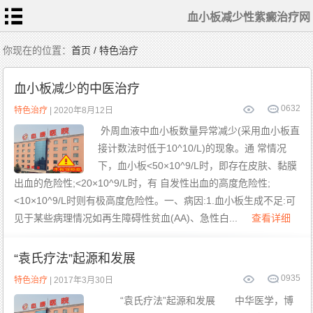
血小板减少性紫癜治疗网
首
你现在的位置：
首页 / 特色治疗
页
血
小
血小板减少的中医治疗
板
常
识
0
632
相
特色治疗
| 2020年8月12日
关
检
外周血液中血小板数量异常减少(采用血小板直
查
症
接计数法时低于10^10/L)的现象。通 常情况
状
表
现
下，血小板<50×10^9/L时，即存在皮肤、黏膜
常
规
出血的危险性;<20×10^9/L时，有 自发性出血的高度危险性;
治
疗
<10×10^9/L时则有极高度危险性。一、病因:1.血小板生成不足:可
患
者
见于某些病理情况如再生障碍性贫血(AA)、急性白...
查看详细
护
理
中
医
食
“袁氏疗法”起源和发展
疗
特
色
0
935
特色治疗
| 2017年3月30日
治
疗
“袁氏疗法”起源和发展 中华医学，博
血
小