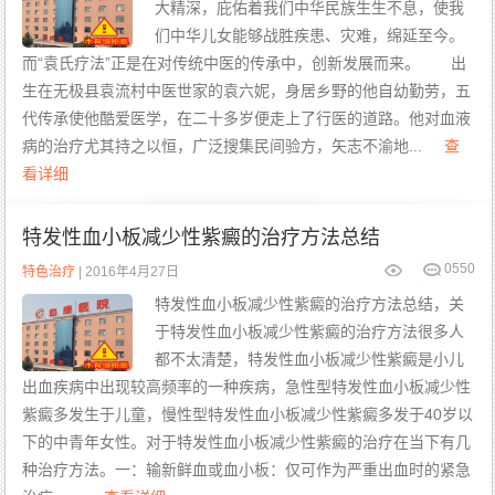
板
大精深，庇佑着我们中华民族生生不息，使我
减
少
们中华儿女能够战胜疾患、灾难，绵延至今。
康
的
复
治
案
疗
而“袁氏疗法”正是在对传统中医的传承中，创新发展而来。 出
例
病
生在无极县袁流村中医世家的袁六妮，身居乡野的他自幼勤劳，五
因
代传承使他酷爱医学，在二十多岁便走上了行医的道路。他对血液
病的治疗尤其持之以恒，广泛搜集民间验方，矢志不渝地...
查
看详细
特发性血小板减少性紫癜的治疗方法总结
0
550
特色治疗
| 2016年4月27日
特发性血小板减少性紫癜的治疗方法总结，关
于特发性血小板减少性紫癜的治疗方法很多人
都不太清楚，特发性血小板减少性紫癜是小儿
出血疾病中出现较高频率的一种疾病，急性型特发性血小板减少性
紫癜多发生于儿童，慢性型特发性血小板减少性紫癜多发于40岁以
下的中青年女性。对于特发性血小板减少性紫癜的治疗在当下有几
种治疗方法。一：输新鲜血或血小板：仅可作为严重出血时的紧急