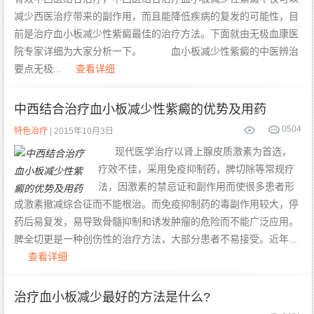
减少西医治疗带来的副作用，而且能降低疾病的复发的可能性，目
前是治疗血小板减少性紫癜最佳的治疗方法。下面就由无极血康医
院专家详细为大家分析一下。 血小板减少性紫癜的中医辨治
要点无极...
查看详细
中西结合治疗血小板减少性紫癜的优势及用药
0
504
特色治疗
| 2015年10月3日
现代医学治疗以肾上腺皮质激素为首选，
疗效不佳，采用免疫抑制药，脾切除等常规疗
法，因激素的禁忌证和副作用而使很多患者形
成激素撤减综合征而不能根治。而免疫抑制药的毒副作用较大，停
药后易复发，易导致骨髓抑制和诱发肿瘤的危险而不能广泛应用。
脾全切更是一种创伤性的治疗方法，大部分患者不易接受。近年...
查看详细
治疗血小板减少最好的方法是什么?