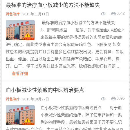
最标准的治疗血小板减少的方法不能缺失
0
542
特色治疗
| 2015年11月11日
最标准的治疗血小板减少的方法不能缺失
1、肝肾阴虚型 证候：对于根治血小板减少
来说最主要的就是根据患者的实际病情和病症
进行确定，而此类型患者主要会有紫癜呈暗红色、下肢多见;如女
性患者的经期提前并且会有量多色暗红情况出现，更会有鼻、齿龈
出血、便血、尿血以及出血量大而猛伴有色暗红、手足心热、盗
汗、口干、便干以及舌红蜂少苔或光苔、脉细数或弦细数问题...
查看详细
血小板减少性紫癜的中医辨治要点
0
395
特色治疗
| 2015年10月27日
血小板减少性紫癜的中医辨治要点 对于血
小板减少性紫癜的治疗，除了使用药物和一系
列的物理手段，患者和患者家属千万不要忘记
有效中西医结合治疗，中西医结合治疗血小板减少性紫癜不仅可以