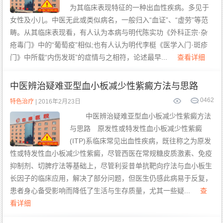
为其临床表现特征的一种出血性疾病。多见于
女性及小儿。中医无此或类似病名，一般归入“血证”、“虚劳”等范
畴。从其临床表现看，有人认为本病与明代陈实功《外科正宗·杂
疮毒门》中的“葡萄疫”相似;也有人认为明代李梃《医学入门·斑疹
门》中所载“内伤发斑”的症情与之相符，论述最早...
查看详细
中医辨治疑难亚型血小板减少性紫癜方法与思路
0
462
特色治疗
| 2016年2月23日
中医辨治疑难亚型血小板减少性紫癜方法
与思路 原发性或特发性血小板减少性紫癜
(ITP)系临床常见出血性疾病，既往称之为原发
性或特发性血小板减少性紫癜，尽管西医在常规糖皮质激素、免疫
抑制剂、切脾疗法等基础上，尽管利妥昔单抗靶向疗法与血小板生
长因子的临床应用，解决了部分问题，但医生仍感此病易于反复，
患者身心备受影响而降低了生活与生存质量，尤其一些疑...
查
看详细